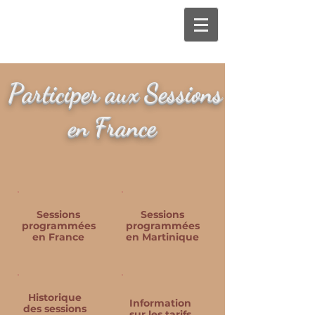
P
S
ar
tic
iper aux
es
sio
ns
F
rance
en
Sessions
Sessions
programmées
programmées
en France
en Martinique
Historique
Information
des sessions
sur les tarifs