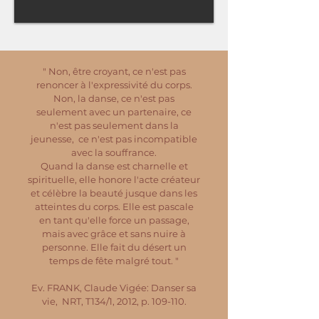
" Non, être croyant, ce n'est pas
renoncer à l'expressivité du corps.
Non, la danse, ce n'est pas
seulement avec un partenaire, ce
n'est pas seulement dans la
jeunesse, ce n'est pas incompatible
avec la souffrance.
Quand la danse est charnelle et
spirituelle, elle honore l'acte créateur
et célèbre la beauté jusque dans les
atteintes du corps. Elle est pascale
en tant qu'elle force un passage,
mais avec grâce et sans nuire à
personne. Elle fait du désert un
temps de fête malgré tout. "
Ev. FRANK, Claude Vigée: Danser sa
vie, NRT, T134/1, 2012, p. 109-110.