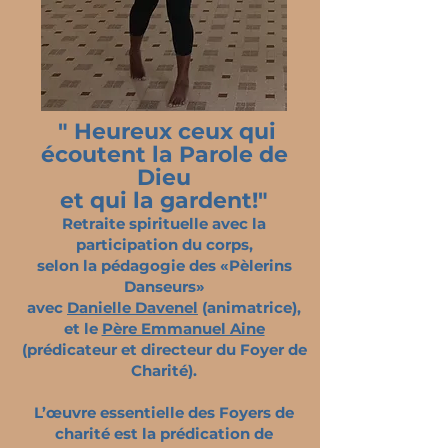
" Heureux ceux qui
écoutent la Parole de
Dieu
et qui la gardent!"
Retraite spirituelle avec la
participation du corps,
selon la pédagogie des «Pèlerins
Danseurs»
avec
Danielle Davenel
(animatrice),
et le
Père Emmanuel Aine
(prédicateur et directeur du Foyer de
Charité).
L’œuvre essentielle des Foyers de
charité est la prédication de