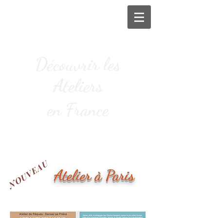
D
écou
vr
ir les
A
t
eli
ers
en
F
rance
NOUVEAU
Atelier à Paris