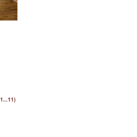
...11)