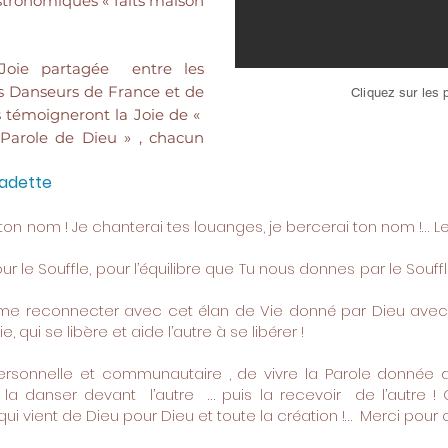
stronomiques « faits maison
Joie partagée entre les
ns Danseurs de France et de
Cliquez sur les 
s témoigneront la Joie de «
 Parole de Dieu » , chacun
adette
d ton nom ! Je chanterai tes louanges, je bercerai ton nom !…
r le Souffle, pour l’équilibre que Tu nous donnes par le Souffle 
 me reconnecter avec cet élan de Vie donné par Dieu avec 
, qui se libère et aide l’autre à se libérer !
ersonnelle et communautaire , de vivre la Parole donnée da
 la danser devant l’autre … puis la recevoir de l’autre 
i vient de Dieu pour Dieu et toute la création !… Merci pour c