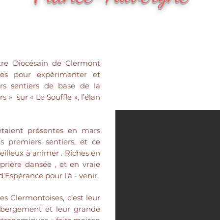
tre Diocésain de Clermont
es pour expérimenter et
ers sentiers de base de la
 » sur « Le Souffle », l’élan
étaient présentes en mars
is premiers sentiers, et ce
illeux à animer . Riches en
prière dansée , et en vraie
d’Espérance pour l’à - venir.
es Clermontoises, c’est leur
hébergement et leur grande