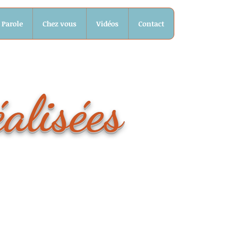
 Parole
Chez vous
Vidéos
Contact
éalisée
s