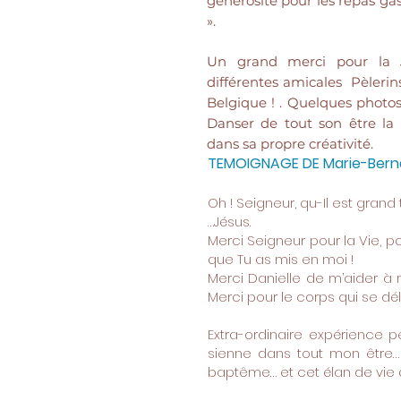
générosité pour les repas ga
».
Un grand merci pour la 
différentes amicales Pèleri
Belgique ! . Quelques photo
Danser de tout son être la
dans sa propre créativité.
TEMOIGNAGE DE Marie-Bern
Oh ! Seigneur, qu-Il est gran
…Jésus.
Merci Seigneur pour la Vie, pou
que Tu as mis en moi !
Merci Danielle de m’aider à
Merci pour le corps qui se délie
Extra-ordinaire expérience p
sienne dans tout mon être…
baptême… et cet élan de vie qu