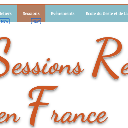
teliers
Sessions
Evènements
Ecole du Geste et de la
S
R
essio
ns
F
rance
en